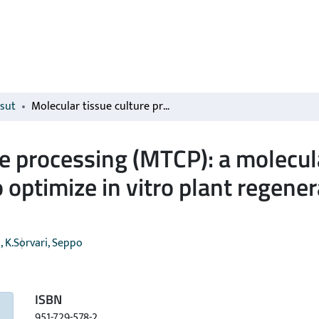
isut
Molecular tissue culture processing (MTCP): a molecular and physiological method combination to optimize in vitro plant regeneration systems in recalcitrant species
re processing (MTCP): a molecul
optimize in vitro plant regener
 K.
Sorvari, Seppo
ISBN
951-729-578-2