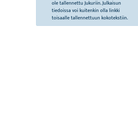
ole tallennettu Jukuriin. Julkaisun
tiedoissa voi kuitenkin olla linkki
toisaalle tallennettuun kokotekstiin.