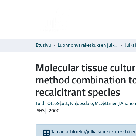
Etusivu
Luonnonvarakeskuksen julkaisut
Julka
Molecular tissue cultu
method combination to 
recalcitrant species
Toldi, Otto
Scott, P.
Truesdale, M.
Dettmer, J.
Ahanen,
ISHS
2000
Tämän artikkelin/julkaisun kokotekstiä ei