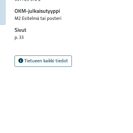
OKM-julkaisutyyppi
M2 Esitelmä tai posteri
Sivut
p. 33
Tietueen kaikki tiedot