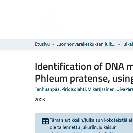
Etusivu
Luonnonvarakeskuksen julkaisut
Julka
Identification of DNA 
Phleum pratense, usin
Tanhuanpää, Pirjo
Isolahti, Mika
Nissinen, Oiva
Pärs
2008
Tämän artikkelin/julkaisun kokotekstiä ei
ole tallennettu Jukuriin. Julkaisun