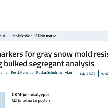
isut
Identification of DNA markers for gray snow mold resistance in timothy, Phleum pratense, using bulked segregant analysis
markers for gray snow mold resi
g bulked segregant analysis
sinen, Pertti
Kalendar, Ruslan
Schulman, Alan
Näytä lisää
Näytä
OKM-julkaisutyyppi
M2 Esitelmä tai posteri