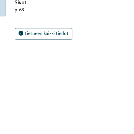
Sivut
p. 68
Tietueen kaikki tiedot