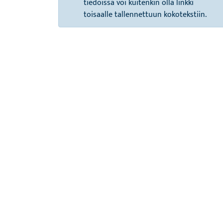
tiedoissa voi kuitenkin olla linkki
toisaalle tallennettuun kokotekstiin.