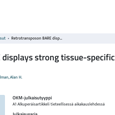
isut
Retrotransposon BARE displays strong tissue-specific differences in expression
isplays strong tissue-specific 
lman, Alan H.
OKM-julkaisutyyppi
A1 Alkuperäisartikkeli tieteellisessä aikakauslehdessä
Julkaisusarja