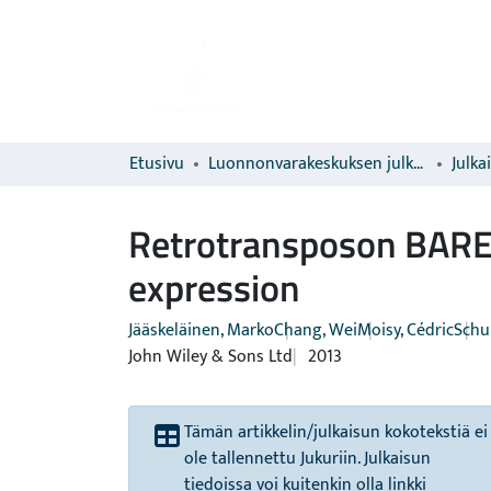
Etusivu
Luonnonvarakeskuksen julkaisut
Julka
Retrotransposon BARE d
expression
Jääskeläinen, Marko
Chang, Wei
Moisy, Cédric
Schu
John Wiley & Sons Ltd
2013
Tämän artikkelin/julkaisun kokotekstiä ei
ole tallennettu Jukuriin. Julkaisun
tiedoissa voi kuitenkin olla linkki