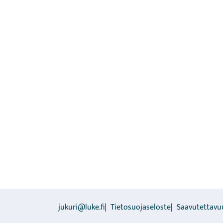
jukuri@luke.fi
Tietosuojaseloste
Saavutettavu