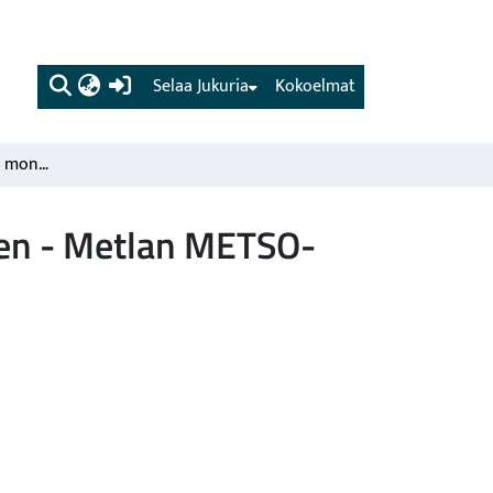
(current)
Selaa Jukuria
Kokoelmat
Etelä-Suomen metsien monimuotoisuuden turvaaminen - Metlan METSO-tutkimuksen 2009 -2012 loppuraportti
en - Metlan METSO-