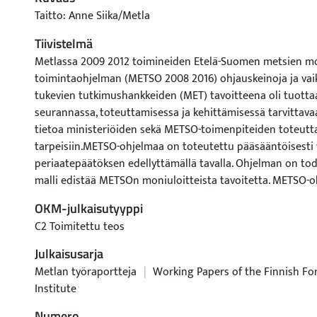
Taitto: Anne Siika/Metla
Tiivistelmä
Metlassa 2009 2012 toimineiden Etelä-Suomen metsien 
toimintaohjelman (METSO 2008 2016) ohjauskeinoja ja va
tukevien tutkimushankkeiden (MET) tavoitteena oli tuot
seurannassa, toteuttamisessa ja kehittämisessä tarvittava
tietoa ministeriöiden sekä METSO-toimenpiteiden toteutt
tarpeisiin.METSO-ohjelmaa on toteutettu pääsääntöisesti
periaatepäätöksen edellyttämällä tavalla. Ohjelman on to
malli edistää METSOn moniuloitteista tavoitetta. METSO-o
organisaatioiden välistä yhteistyötä sekä yleisesti myönt
OKM-julkaisutyyppi
metsien monimuotoisuuden turvaamista kohtaan. Metsän
C2 Toimitettu teos
pääosin tyytyväisiä METSO-sopimuksiin. Vapaaehtoisuus o
tärkeää ohjelman toimivuudelle. Metsänomistajat tarvitsev
Julkaisusarja
päätöksentekonsa tueksi neuvontaa monimuotoisuuden t
Metlan työraportteja
|
Working Papers of the Finnish Fo
näkökulmista ja vaikutuksista. METSO-ohjelmaan jo osalli
Institute
metsänomistajien kokemukset toimivat hyvänä kannustee
Numero
metsänomistajille. METSOn yhteistoimintaverkostot edistä