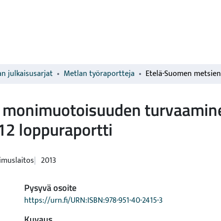
n julkaisusarjat
Metlan työraportteja
 monimuotoisuuden turvaamin
2 loppuraportti
imuslaitos
2013
Pysyvä osoite
https://urn.fi/URN:ISBN:978-951-40-2415-3
Kuvaus