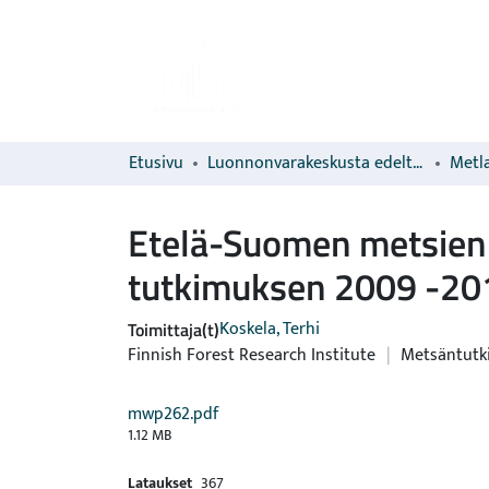
Etusivu
Luonnonvarakeskusta edeltävien organisaatioiden sarjat
Metla
Etelä-Suomen metsien
tutkimuksen 2009 -201
Koskela, Terhi
Toimittaja(t)
Finnish Forest Research Institute
|
Metsäntutk
mwp262.pdf
1.12 MB
Lataukset
367