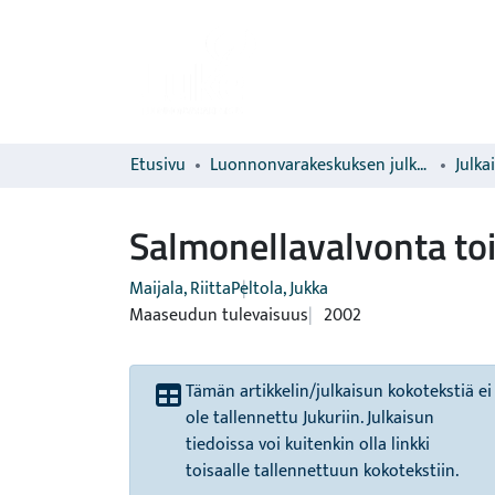
Etusivu
Luonnonvarakeskuksen julkaisut
Julka
Salmonellavalvonta toi
Maijala, Riitta
Peltola, Jukka
Maaseudun tulevaisuus
2002
Tämän artikkelin/julkaisun kokotekstiä ei
ole tallennettu Jukuriin. Julkaisun
tiedoissa voi kuitenkin olla linkki
toisaalle tallennettuun kokotekstiin.