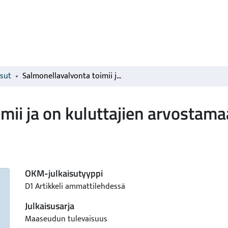
isut
Salmonellavalvonta toimii ja on kuluttajien arvostamaa
mii ja on kuluttajien arvostama
OKM-julkaisutyyppi
D1 Artikkeli ammattilehdessä
Julkaisusarja
Maaseudun tulevaisuus