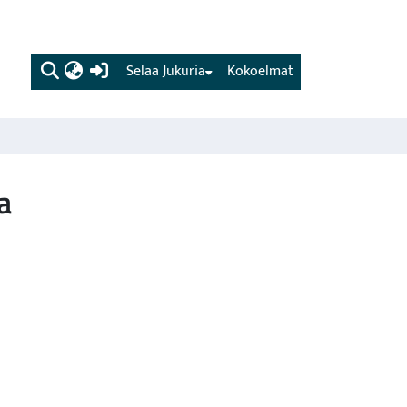
(current)
Selaa Jukuria
Kokoelmat
a