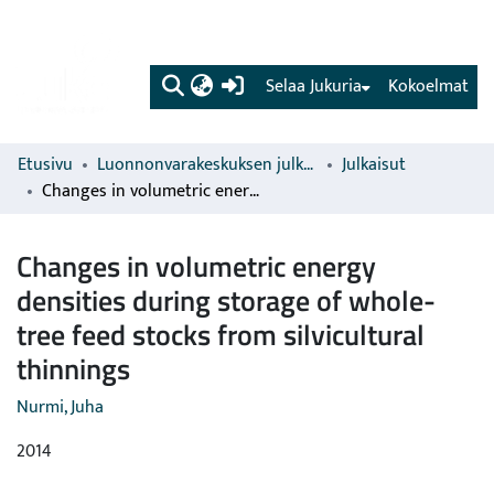
(current)
Selaa Jukuria
Kokoelmat
Etusivu
Luonnonvarakeskuksen julkaisut
Julkaisut
Changes in volumetric energy densities during storage of whole-tree feed stocks from silvicultural thinnings
Changes in volumetric energy
densities during storage of whole-
tree feed stocks from silvicultural
thinnings
Nurmi, Juha
2014