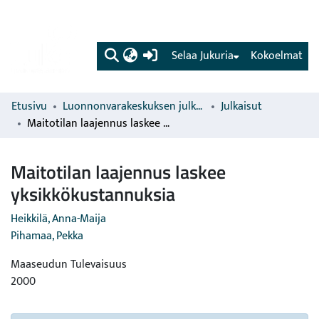
(current)
Selaa Jukuria
Kokoelmat
Etusivu
Luonnonvarakeskuksen julkaisut
Julkaisut
Maitotilan laajennus laskee yksikkökustannuksia
Maitotilan laajennus laskee
yksikkökustannuksia
Heikkilä, Anna-Maija
Pihamaa, Pekka
Maaseudun Tulevaisuus
2000