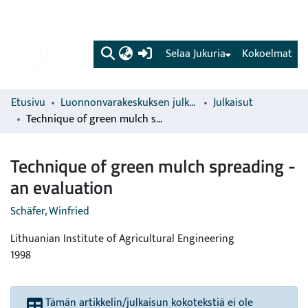
(current)
Selaa Jukuria
Kokoelmat
Etusivu
Luonnonvarakeskuksen julkaisut
Julkaisut
Technique of green mulch spreading - an evaluation
Technique of green mulch spreading -
an evaluation
Schäfer, Winfried
Lithuanian Institute of Agricultural Engineering
1998
Tämän artikkelin/julkaisun kokotekstiä ei ole