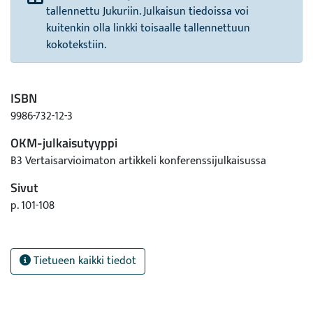
tallennettu Jukuriin. Julkaisun tiedoissa voi
kuitenkin olla linkki toisaalle tallennettuun
kokotekstiin.
ISBN
9986-732-12-3
OKM-julkaisutyyppi
B3 Vertaisarvioimaton artikkeli konferenssijulkaisussa
Sivut
p. 101-108
Tietueen kaikki tiedot