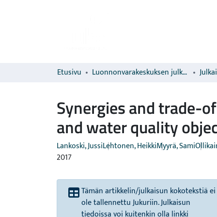
Etusivu
Luonnonvarakeskuksen julkaisut
Julka
Synergies and trade-of
and water quality objec
Lankoski, Jussi
Lehtonen, Heikki
Myyrä, Sami
Ollika
2017
Tämän artikkelin/julkaisun kokotekstiä ei
ole tallennettu Jukuriin. Julkaisun
tiedoissa voi kuitenkin olla linkki