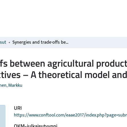
isut
Synergies and trade-offs between agricultural productivity, climate change and water quality objectives – A theoretical model and application
fs between agricultural product
tives – A theoretical model and
inen, Markku
URI
https://www.conftool.com/eaae2017/index.php?page=sub
OKM-julkaisutyyppi