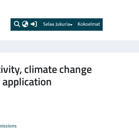
(current)
Selaa Jukuria
Kokoelmat
ivity, climate change
 application
missions