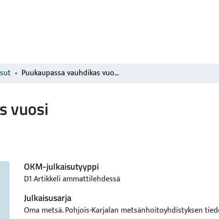
isut
Puukaupassa vauhdikas vuosi
s vuosi
OKM-julkaisutyyppi
D1 Artikkeli ammattilehdessä
Julkaisusarja
Oma metsä. Pohjois-Karjalan metsänhoitoyhdistyksen tied