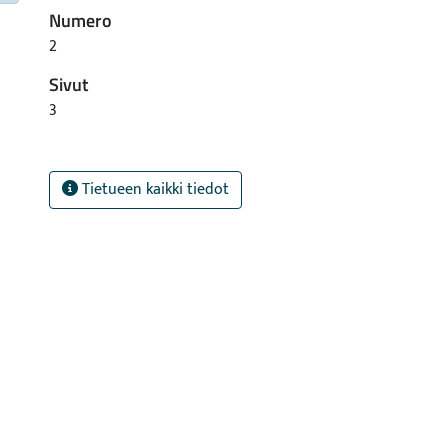
Numero
2
Sivut
3
Tietueen kaikki tiedot