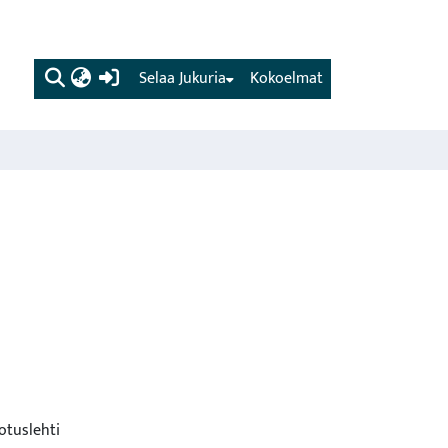
(current)
Selaa Jukuria
Kokoelmat
otuslehti