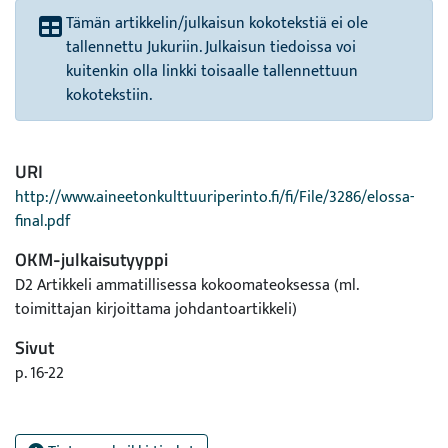
Tämän artikkelin/julkaisun kokotekstiä ei ole
tallennettu Jukuriin. Julkaisun tiedoissa voi
kuitenkin olla linkki toisaalle tallennettuun
kokotekstiin.
URI
http://www.aineetonkulttuuriperinto.fi/fi/File/3286/elossa-
final.pdf
OKM-julkaisutyyppi
D2 Artikkeli ammatillisessa kokoomateoksessa (ml.
toimittajan kirjoittama johdantoartikkeli)
Sivut
p. 16-22