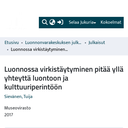
(current)
Selaa Jukuria
Kokoelmat
Etusivu
Luonnonvarakeskuksen julkaisut
Julkaisut
Luonnossa virkistäytyminen pitää yllä yhteyttä luontoon ja kulttuuriperintöön
Luonnossa virkistäytyminen pitää yllä
yhteyttä luontoon ja
kulttuuriperintöön
Sievänen, Tuija
Museovirasto
2017