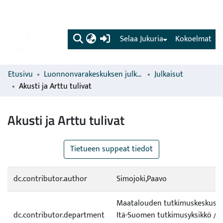
(current)
Selaa Jukuria
Kokoelmat
Etusivu
Luonnonvarakeskuksen julkaisut
Julkaisut
Akusti ja Arttu tulivat
Akusti ja Arttu tulivat
Tietueen suppeat tiedot
dc.contributor.author
Simojoki,Paavo
Maatalouden tutkimuskeskus (M
dc.contributor.department
Itä-Suomen tutkimusyksikkö / 