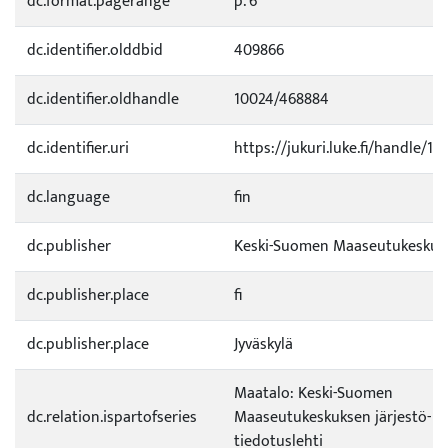
dc.format.pagerange
p. 6
dc.identifier.olddbid
409866
dc.identifier.oldhandle
10024/468884
dc.identifier.uri
https://jukuri.luke.fi/handle/11
dc.language
fin
dc.publisher
Keski-Suomen Maaseutukeskus
dc.publisher.place
fi
dc.publisher.place
Jyväskylä
Maatalo: Keski-Suomen
dc.relation.ispartofseries
Maaseutukeskuksen järjestö- ja
tiedotuslehti