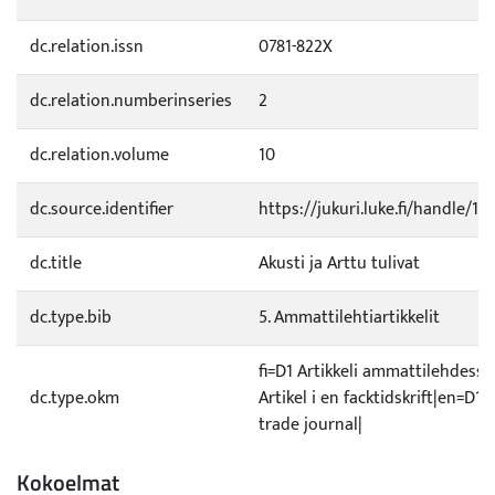
dc.relation.issn
0781-822X
dc.relation.numberinseries
2
dc.relation.volume
10
dc.source.identifier
https://jukuri.luke.fi/handle/1
dc.title
Akusti ja Arttu tulivat
dc.type.bib
5. Ammattilehtiartikkelit
fi=D1 Artikkeli ammattilehdessä
dc.type.okm
Artikel i en facktidskrift|en=D1 A
trade journal|
Kokoelmat