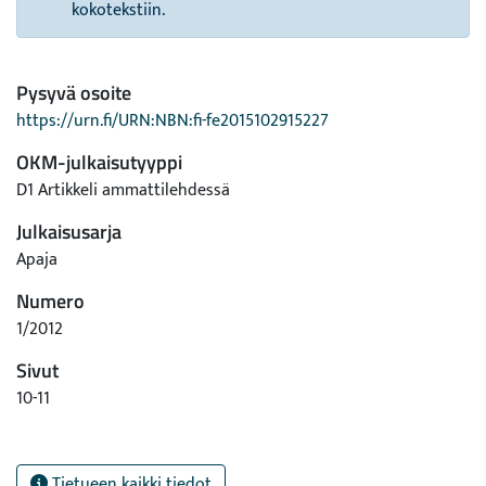
kokotekstiin.
Pysyvä osoite
https://urn.fi/URN:NBN:fi-fe2015102915227
OKM-julkaisutyyppi
D1 Artikkeli ammattilehdessä
Julkaisusarja
Apaja
Numero
1/2012
Sivut
10-11
Tietueen kaikki tiedot