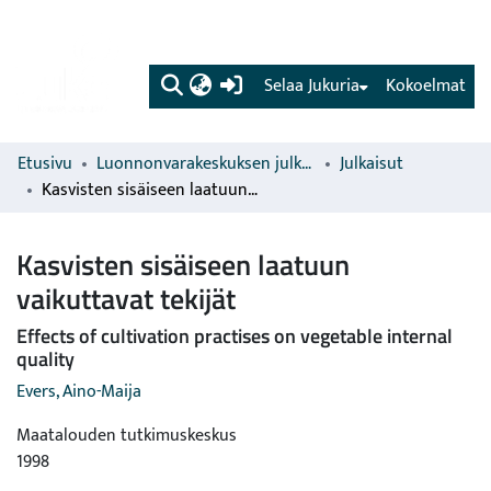
(current)
Selaa Jukuria
Kokoelmat
Etusivu
Luonnonvarakeskuksen julkaisut
Julkaisut
Kasvisten sisäiseen laatuun vaikuttavat tekijät
Kasvisten sisäiseen laatuun
vaikuttavat tekijät
Effects of cultivation practises on vegetable internal
quality
Evers, Aino-Maija
Maatalouden tutkimuskeskus
1998