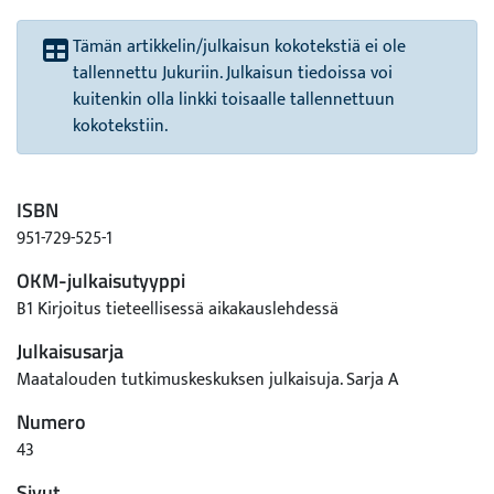
Tämän artikkelin/julkaisun kokotekstiä ei ole
tallennettu Jukuriin. Julkaisun tiedoissa voi
kuitenkin olla linkki toisaalle tallennettuun
kokotekstiin.
ISBN
951-729-525-1
OKM-julkaisutyyppi
B1 Kirjoitus tieteellisessä aikakauslehdessä
Julkaisusarja
Maatalouden tutkimuskeskuksen julkaisuja. Sarja A
Numero
43
Sivut