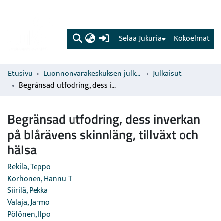
(current)
Selaa Jukuria
Kokoelmat
Etusivu
Luonnonvarakeskuksen julkaisut
Julkaisut
Begränsad utfodring, dess inverkan på blårävens skinnläng, tillväxt och hälsa
Begränsad utfodring, dess inverkan
på blårävens skinnläng, tillväxt och
hälsa
Rekilä, Teppo
Korhonen, Hannu T
Siirilä, Pekka
Valaja, Jarmo
Pölönen, Ilpo