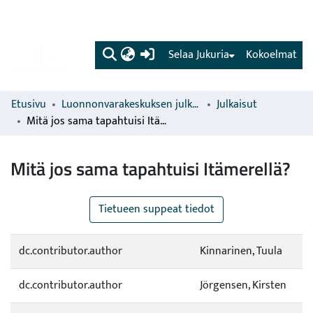
(current)
Selaa Jukuria
Kokoelmat
Etusivu
Luonnonvarakeskuksen julkaisut
Julkaisut
Mitä jos sama tapahtuisi Itämerellä?
Mitä jos sama tapahtuisi Itämerellä?
Tietueen suppeat tiedot
dc.contributor.author
Kinnarinen, Tuula
dc.contributor.author
Jörgensen, Kirsten