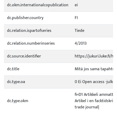
dc.okm.internationalcopublication
ei
dc.publisher.country
FI
dc.relation.ispartofseries
Tiede
dc.relation.numberinseries
4/2013
dc.source.identifier
https://jukuri.luke.fi/
dc.title
Mitä jos sama tapahtuis
dc.type.oa
0 Ei Open access -julkai
fi=D1 Artikkeli ammatti
dc.type.okm
Artikel i en facktidskrift
trade journal|