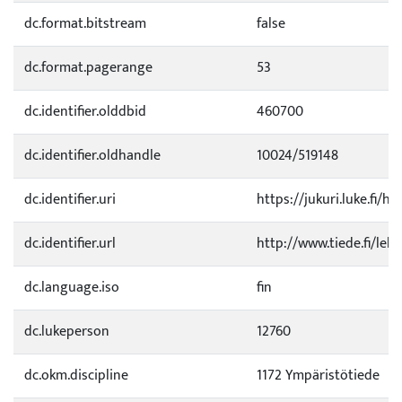
dc.format.bitstream
false
dc.format.pagerange
53
dc.identifier.olddbid
460700
dc.identifier.oldhandle
10024/519148
dc.identifier.uri
https://jukuri.luke.fi/h
dc.identifier.url
http://www.tiede.fi/leh
dc.language.iso
fin
dc.lukeperson
12760
dc.okm.discipline
1172 Ympäristötiede