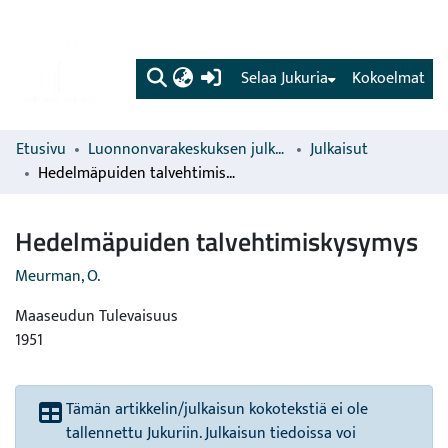
(current)
Selaa Jukuria
Kokoelmat
Etusivu
Luonnonvarakeskuksen julkaisut
Julkaisut
Hedelmäpuiden talvehtimiskysymys
Hedelmäpuiden talvehtimiskysymys
Meurman, O.
Maaseudun Tulevaisuus
1951
Tämän artikkelin/julkaisun kokotekstiä ei ole
tallennettu Jukuriin. Julkaisun tiedoissa voi