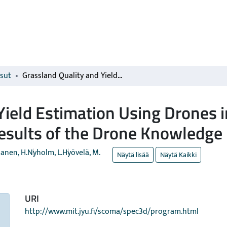
isut
Grassland Quality and Yield Estimation Using Drones in Finland - the Framework and First Results of the Drone Knowledge Project
Yield Estimation Using Drones i
esults of the Drone Knowledge 
anen, H.
Nyholm, L.
Hyövelä, M.
Näytä lisää
Näytä Kaikki
URI
http://www.mit.jyu.fi/scoma/spec3d/program.html