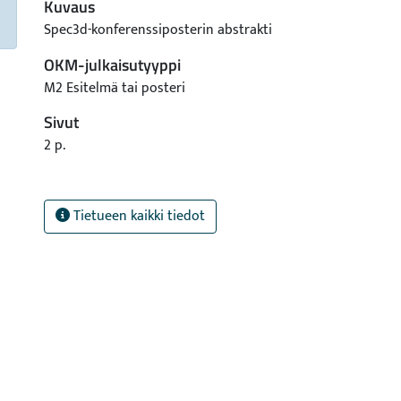
Kuvaus
Spec3d-konferenssiposterin abstrakti
OKM-julkaisutyyppi
M2 Esitelmä tai posteri
Sivut
2 p.
Tietueen kaikki tiedot