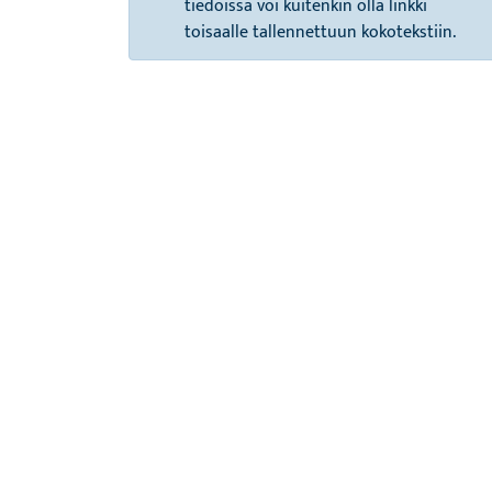
tiedoissa voi kuitenkin olla linkki
toisaalle tallennettuun kokotekstiin.