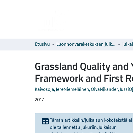
Etusivu
Luonnonvarakeskuksen julkaisut
Julka
Grassland Quality and 
Framework and First R
Kaivosoja, Jere
Niemeläinen, Oiva
Nikander, Jussi
Oj
2017
Tämän artikkelin/julkaisun kokotekstiä ei
ole tallennettu Jukuriin. Julkaisun