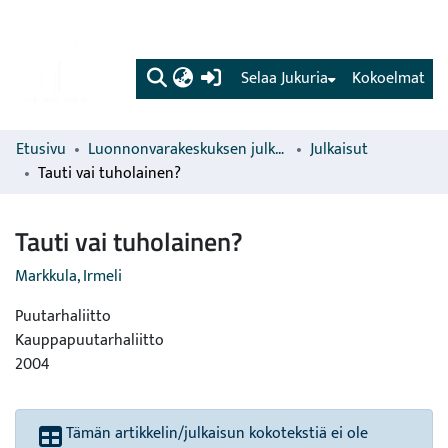
(current)
Selaa Jukuria
Kokoelmat
Etusivu
Luonnonvarakeskuksen julkaisut
Julkaisut
Tauti vai tuholainen?
Tauti vai tuholainen?
Markkula, Irmeli
Puutarhaliitto
Kauppapuutarhaliitto
2004
Tämän artikkelin/julkaisun kokotekstiä ei ole