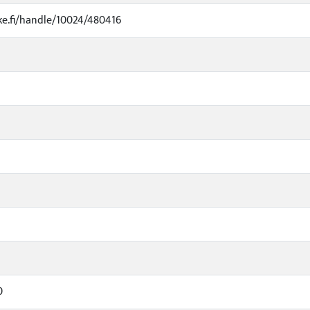
uke.fi/handle/10024/480416
0