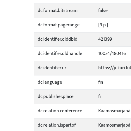
dc.format.bitstream
false
dc.format.pagerange
[9 p.]
dc.identifier.olddbid
421399
dc.identifier.oldhandle
10024/480416
dc.identifier.uri
https://jukuri.lu
dc.language
fin
dc.publisher.place
fi
dc.relation.conference
Kaamosmarjapäi
dc.relation.ispartof
Kaamosmarjapäivät