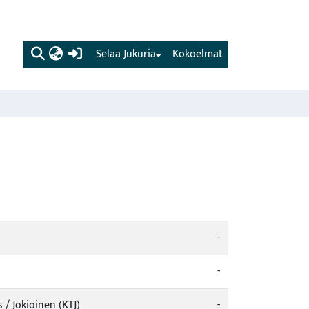
(current)
Selaa Jukuria
Kokoelmat
-
-
/ Jokioinen (KTJ)
-