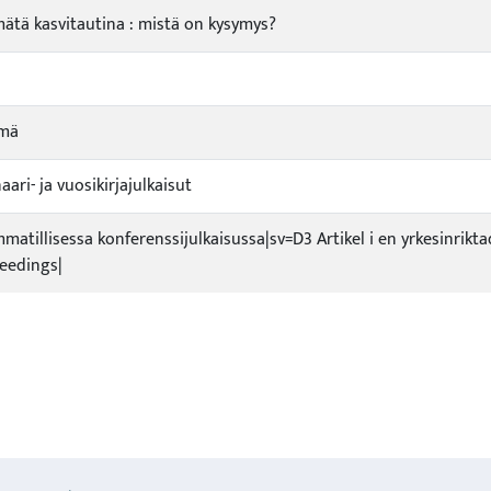
tä kasvitautina : mistä on kysymys?
lmä
ari- ja vuosikirjajulkaisut
ammatillisessa konferenssijulkaisussa|sv=D3 Artikel i en yrkesinrik
eedings|