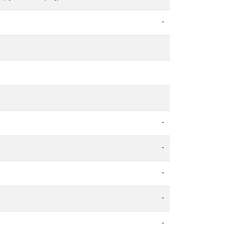
-
-
-
-
-
-