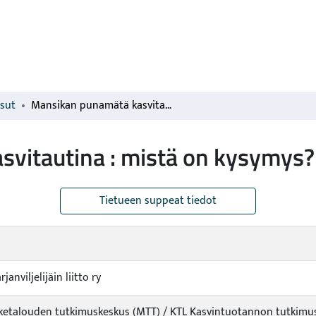
isut
Mansikan punamätä kasvitautina : mistä on kysymys?
vitautina : mistä on kysymys?
Tietueen suppeat tiedot
anviljelijäin liitto ry
iketalouden tutkimuskeskus (MTT) / KTL Kasvintuotannon tutkimus 