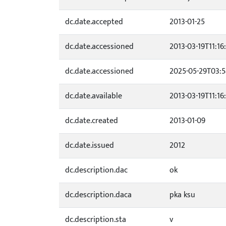
dc.date.accepted
2013-01-25
dc.date.accessioned
2013-03-19T11:16
dc.date.accessioned
2025-05-29T03:5
dc.date.available
2013-03-19T11:16
dc.date.created
2013-01-09
dc.date.issued
2012
dc.description.dac
ok
dc.description.daca
pka ksu
dc.description.sta
v