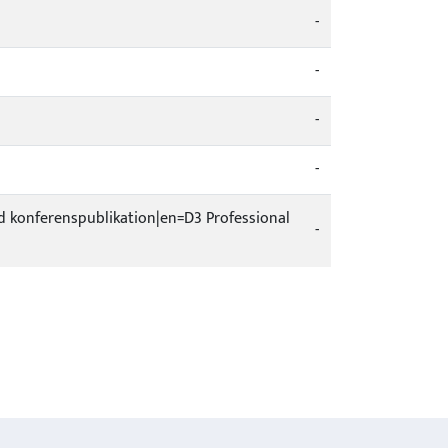
-
-
-
-
tad konferenspublikation|en=D3 Professional
-