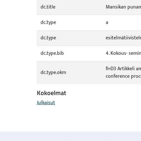
dc.title
Mansikan punamä
dc.type
a
dc.type
esitelmätiiviste
dc.type.bib
4. Kokous- semina
fi=D3 Artikkeli 
dc.type.okm
conference proc
Kokoelmat
Julkaisut