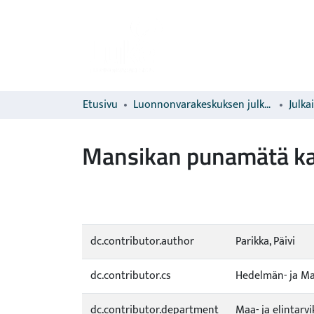
Etusivu
Luonnonvarakeskuksen julkaisut
Julka
Mansikan punamätä kas
dc.contributor.author
Parikka, Päivi
dc.contributor.cs
Hedelmän- ja Marj
dc.contributor.department
Maa- ja elintarv