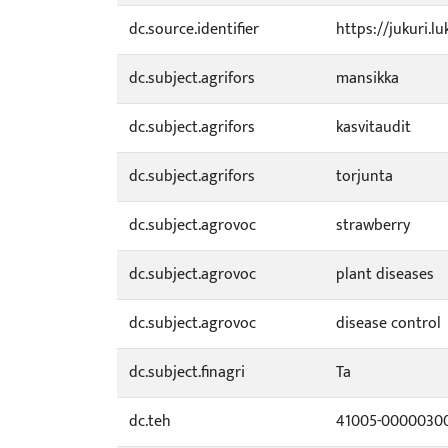
dc.source.identifier
https://jukuri.l
dc.subject.agrifors
mansikka
dc.subject.agrifors
kasvitaudit
dc.subject.agrifors
torjunta
dc.subject.agrovoc
strawberry
dc.subject.agrovoc
plant diseases
dc.subject.agrovoc
disease control
dc.subject.finagri
Ta
dc.teh
41005-0000030