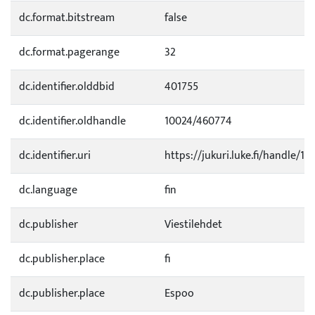
dc.format.bitstream
false
dc.format.pagerange
32
dc.identifier.olddbid
401755
dc.identifier.oldhandle
10024/460774
dc.identifier.uri
https://jukuri.luke.fi/handle/11
dc.language
fin
dc.publisher
Viestilehdet
dc.publisher.place
fi
dc.publisher.place
Espoo