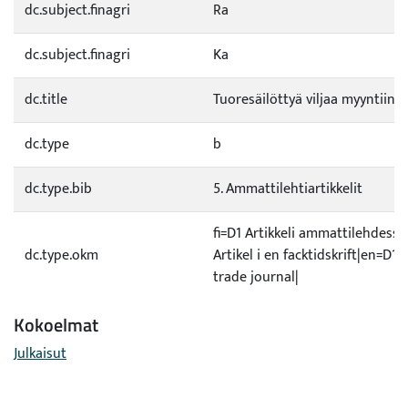
dc.subject.finagri
Ra
dc.subject.finagri
Ka
dc.title
Tuoresäilöttyä viljaa myyntiin
dc.type
b
dc.type.bib
5. Ammattilehtiartikkelit
fi=D1 Artikkeli ammattilehdessä
dc.type.okm
Artikel i en facktidskrift|en=D1 A
trade journal|
Kokoelmat
Julkaisut