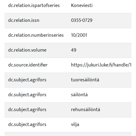
dc.relation.ispartofseries
Koneviesti
dc.relation.issn
0355-0729
dc.relation.numberinseries
10/2001
dc.relation.volume
49
dc.source.identifier
https://jukuri.luke.fi/handle/1
dc.subject.agrifors
tuoresäilöntä
dc.subject.agrifors
säilöntä
dc.subject.agrifors
rehunsäilöntä
dc.subject.agrifors
vilja