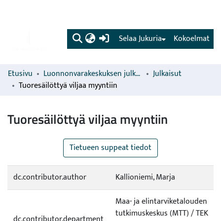
(current)
Selaa Jukuria
Kokoelmat
Etusivu
Luonnonvarakeskuksen julkaisut
Julkaisut
Tuoresäilöttyä viljaa myyntiin
Tuoresäilöttyä viljaa myyntiin
Tietueen suppeat tiedot
dc.contributor.author
Kallioniemi, Marja
Maa- ja elintarviketalouden
tutkimuskeskus (MTT) / TEK
dc.contributor.department