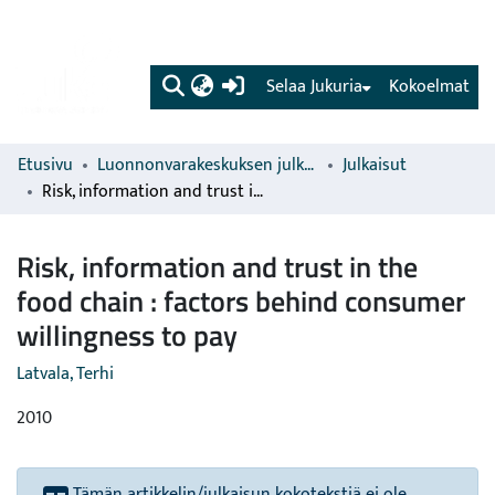
(current)
Selaa Jukuria
Kokoelmat
Etusivu
Luonnonvarakeskuksen julkaisut
Julkaisut
Risk, information and trust in the food chain : factors behind consumer willingness to pay
Risk, information and trust in the
food chain : factors behind consumer
willingness to pay
Latvala, Terhi
2010
Tämän artikkelin/julkaisun kokotekstiä ei ole