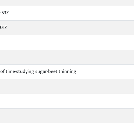
:53Z
:01Z
f time-studying sugar-beet thinning