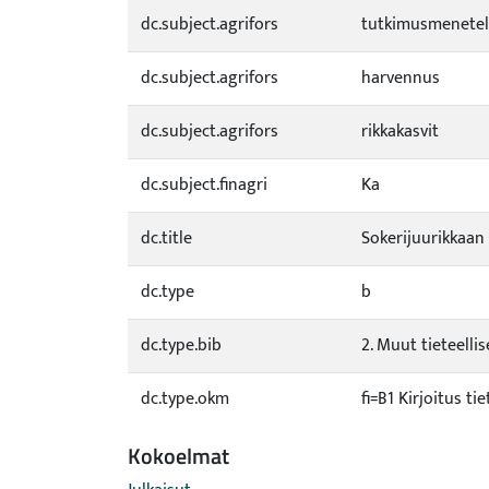
dc.subject.agrifors
tutkimusmenete
dc.subject.agrifors
harvennus
dc.subject.agrifors
rikkakasvit
dc.subject.finagri
Ka
dc.title
Sokerijuurikkaa
dc.type
b
dc.type.bib
2. Muut tieteellis
dc.type.okm
fi=B1 Kirjoitus t
Kokoelmat