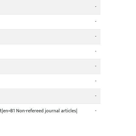
-
-
-
-
-
-
-
ft|en=B1 Non-refereed journal articles|
-