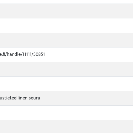
ke.fi/handle/11111/50851
stieteellinen seura