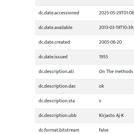
dc.date.accessioned
2025-05-29T01:06
dc.date.available
2013-03-19T10:39
dc.date.created
2005-06-20
dc.date.issued
1955
dc.description.ati
On The methods o
dc.description.dac
ok
dc.description.sta
v
dc.description.ubb
Kirjasto Aj-K
dc.format.bitstream
false