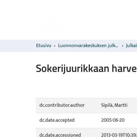
Etusivu
Luonnonvarakeskuksen julkaisut
Julka
Sokerijuurikkaan har
dc.contributor.author
Sipilä, Martti
dc.date.accepted
2005-06-20
dc.date.accessioned
2013-03-19T10:39