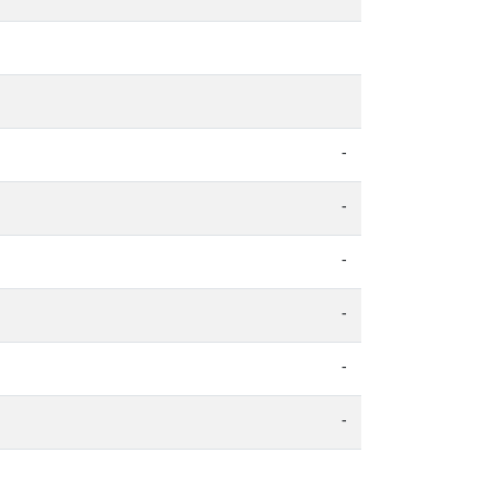
-
-
-
-
-
-