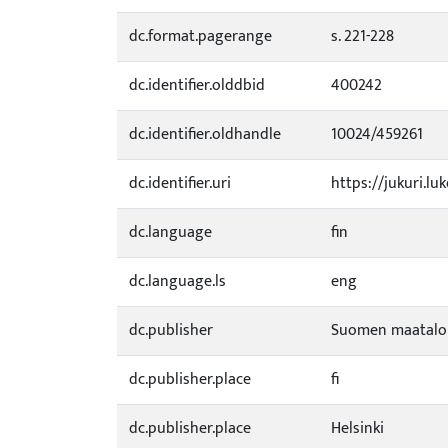
dc.format.pagerange
s. 221-228
dc.identifier.olddbid
400242
dc.identifier.oldhandle
10024/459261
dc.identifier.uri
https://jukuri.lu
dc.language
fin
dc.language.ls
eng
dc.publisher
Suomen maatalou
dc.publisher.place
fi
dc.publisher.place
Helsinki