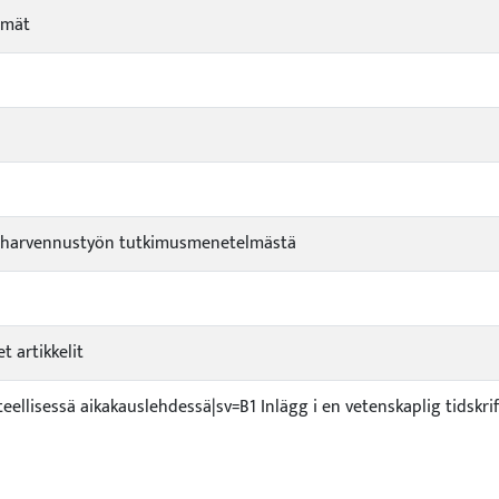
lmät
n harvennustyön tutkimusmenetelmästä
et artikkelit
ieteellisessä aikakauslehdessä|sv=B1 Inlägg i en vetenskaplig tidskri