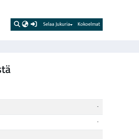
(current)
Selaa Jukuria
Kokoelmat
stä
-
-