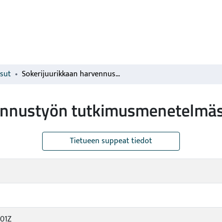
isut
Sokerijuurikkaan harvennustyön tutkimusmenetelmästä
vennustyön tutkimusmenetelmä
Tietueen suppeat tiedot
:01Z