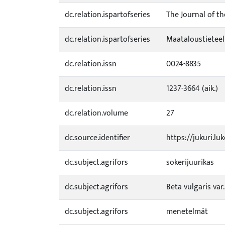
dc.relation.ispartofseries
The Journal of th
dc.relation.ispartofseries
Maataloustieteel
dc.relation.issn
0024-8835
dc.relation.issn
1237-3664 (aik.)
dc.relation.volume
27
dc.source.identifier
https://jukuri.lu
dc.subject.agrifors
sokerijuurikas
dc.subject.agrifors
Beta vulgaris var.
dc.subject.agrifors
menetelmät