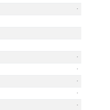
-
-
-
-
-
-