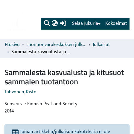
(current)
Selaa Jukuria
Kokoelmat
Etusivu
Luonnonvarakeskuksen julkaisut
Julkaisut
Sammalesta kasvualusta ja kitusuot sammalen tuotantoon
Sammalesta kasvualusta ja kitusuot
sammalen tuotantoon
Tahvonen, Risto
Suoseura - Finnish Peatland Society
2014
Tämän artikkelin/julkaisun kokotekstiä ei ole