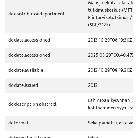
Maa- ja elintarviketalo
tutkimuskeskus (MTT) /
dc.contributor.department
Elintarviketutkimus / K
(SBE/3127)
dc.date.accessioned
2013-10-29T08:19:30Z
dc.date.accessioned
2025-05-29T00:40:47Z
dc.date.available
2013-10-29T08:19:30Z
dc.date.issued
2013
Lähiruoan kysynnän ja 
dc.description.abstract
kohtaaminen syynissä
dc.format
Sekä painettu, että verk