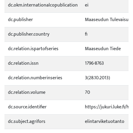
dc.okm.internationalcopublication
ei
dc.publisher
Maaseudun Tulevaisuu
dc.publisher.country
fi
dc.relation.ispartofseries
Maaseudun Tiede
dc.relation.issn
1796-8763
dc.relation.numberinseries
3(28.10.2013)
dc.relation.volume
70
dc.source.identifier
https://jukuri.luke.fi/
dc.subject.agrifors
elintarviketuotanto