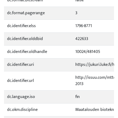
dc.format.bitstream
false
dc.format.pagerange
3
dc.identifier.elss
1796-8771
dc.identifier.olddbid
422633
dc.identifier.oldhandle
10024/481405
dc.identifier.uri
https://jukuri.luke.fi/h
http://issuu.com/mttel
dc.identifier.url
2013
dc.language.iso
fin
dc.okm.discipline
Maatalouden bioteknol