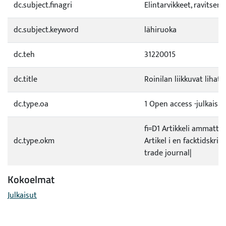
dc.subject.finagri
Elintarvikkeet, ravitsem
dc.subject.keyword
lähiruoka
dc.teh
31220015
dc.title
Roinilan liikkuvat lihatis
dc.type.oa
1 Open access -julkaisu
fi=D1 Artikkeli ammatti
dc.type.okm
Artikel i en facktidskrift
trade journal|
Kokoelmat
Julkaisut