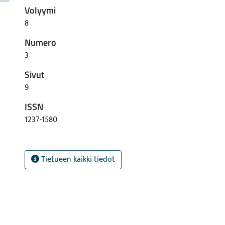
Volyymi
8
Numero
3
Sivut
9
ISSN
1237-1580
Tietueen kaikki tiedot