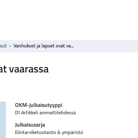
isut
Vanhukset ja lapset ovat vaarassa
at vaarassa
OKM-julkaisutyyppi
D1 Artikkeli ammattilehdessä
Julkaisusarja
Elintarviketuotanto & ympäristö