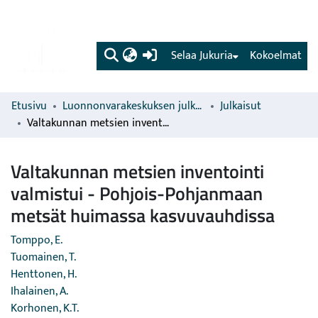
(current)
Selaa Jukuria
Kokoelmat
Etusivu
Luonnonvarakeskuksen julkaisut
Julkaisut
Valtakunnan metsien inventointi valmistui - Pohjois-Pohjanmaan metsät huimassa kasvuvauhdissa
Valtakunnan metsien inventointi
valmistui - Pohjois-Pohjanmaan
metsät huimassa kasvuvauhdissa
Tomppo, E.
Tuomainen, T.
Henttonen, H.
Ihalainen, A.
Korhonen, K.T.