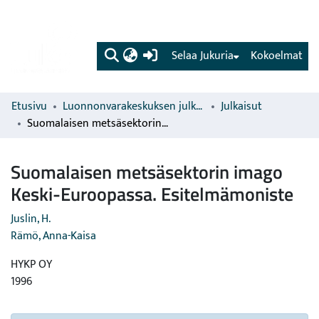
(current)
Selaa Jukuria
Kokoelmat
Etusivu
Luonnonvarakeskuksen julkaisut
Julkaisut
Suomalaisen metsäsektorin imago Keski-Euroopassa. Esitelmämoniste
Suomalaisen metsäsektorin imago
Keski-Euroopassa. Esitelmämoniste
Juslin, H.
Rämö, Anna-Kaisa
HYKP OY
1996