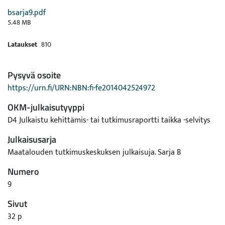
bsarja9.pdf
5.48 MB
Lataukset
810
Pysyvä osoite
https://urn.fi/URN:NBN:fi-fe2014042524972
OKM-julkaisutyyppi
D4 Julkaistu kehittämis- tai tutkimusraportti taikka -selvitys
Julkaisusarja
Maatalouden tutkimuskeskuksen julkaisuja. Sarja B
Numero
9
Sivut
32 p