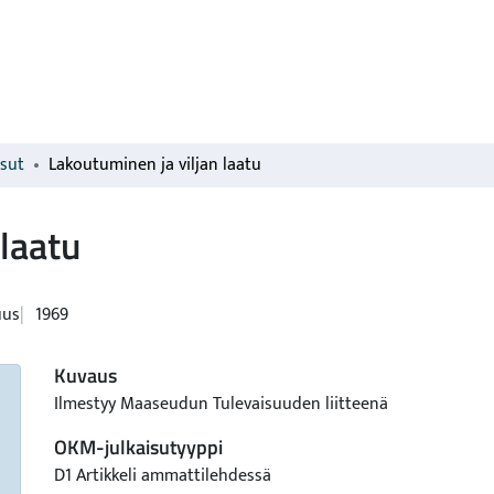
isut
Lakoutuminen ja viljan laatu
 laatu
uus
1969
Kuvaus
Ilmestyy Maaseudun Tulevaisuuden liitteenä
OKM-julkaisutyyppi
D1 Artikkeli ammattilehdessä