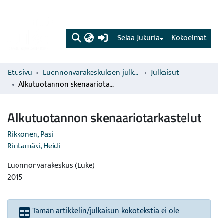
(current)
Selaa Jukuria
Kokoelmat
Etusivu
Luonnonvarakeskuksen julkaisut
Julkaisut
Alkutuotannon skenaariotarkastelut
Alkutuotannon skenaariotarkastelut
Rikkonen, Pasi
Rintamäki, Heidi
Luonnonvarakeskus (Luke)
2015
Tämän artikkelin/julkaisun kokotekstiä ei ole