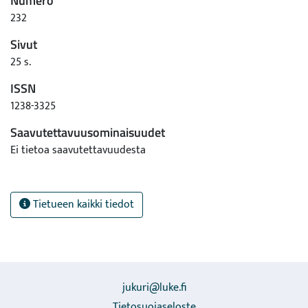
Numero
232
Sivut
25 s.
ISSN
1238-3325
Saavutettavuusominaisuudet
Ei tietoa saavutettavuudesta
Tietueen kaikki tiedot
jukuri@luke.fi
Tietosuojaseloste