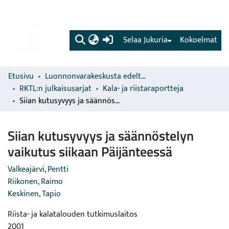
(current)
Selaa Jukuria
Kokoelmat
Etusivu
Luonnonvarakeskusta edeltävien organisaatioiden sarjat
RKTL:n julkaisusarjat
Kala- ja riistaraportteja
Siian kutusyvyys ja säännöstelyn vaikutus siikaan Päijänteessä
Siian kutusyvyys ja säännöstelyn
vaikutus siikaan Päijänteessä
Valkeajärvi, Pentti
Riikonen, Raimo
Keskinen, Tapio
Riista- ja kalatalouden tutkimuslaitos
2001