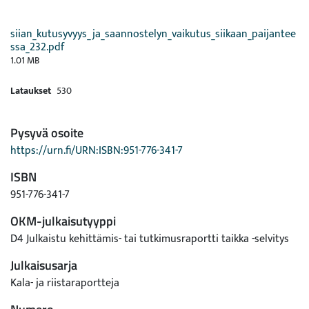
siian_kutusyvyys_ja_saannostelyn_vaikutus_siikaan_paijantee
ssa_232.pdf
1.01 MB
Lataukset
530
Pysyvä osoite
https://urn.fi/URN:ISBN:951-776-341-7
ISBN
951-776-341-7
OKM-julkaisutyyppi
D4 Julkaistu kehittämis- tai tutkimusraportti taikka -selvitys
Julkaisusarja
Kala- ja riistaraportteja