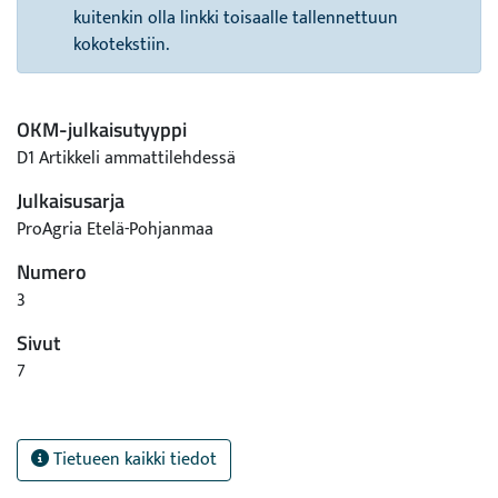
kuitenkin olla linkki toisaalle tallennettuun
kokotekstiin.
OKM-julkaisutyyppi
D1 Artikkeli ammattilehdessä
Julkaisusarja
ProAgria Etelä-Pohjanmaa
Numero
3
Sivut
7
Tietueen kaikki tiedot