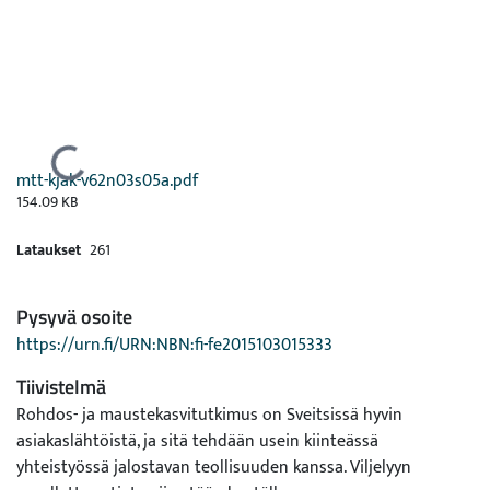
Ladataan...
mtt-kjak-v62n03s05a.pdf
154.09 KB
Lataukset
261
Pysyvä osoite
https://urn.fi/URN:NBN:fi-fe2015103015333
Tiivistelmä
Rohdos- ja maustekasvitutkimus on Sveitsissä hyvin
asiakaslähtöistä, ja sitä tehdään usein kiinteässä
yhteistyössä jalostavan teollisuuden kanssa. Viljelyyn