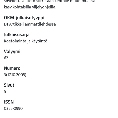
sovellettava tieto siirretään kentälle muun muassa
kasvikohtaisilla viljelyohjeilla.
OKM-julkaisutyyppi
D1 Artikkeli ammattilehdessä
Julkaisusarja
Koetoiminta ja käytäntö
Volyymi
62
Numero
3(17.10.2005)
Sivut
5
ISSN
0355-0990