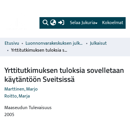
(current)
Selaa Jukuria
Kokoelmat
Etusivu
Luonnonvarakeskuksen julkaisut
Julkaisut
Yrttitutkimuksen tuloksia sovelletaan käytäntöön Sveitsissä
Yrttitutkimuksen tuloksia sovelletaan
käytäntöön Sveitsissä
Marttinen, Marjo
Roitto, Marja
Maaseudun Tulevaisuus
2005