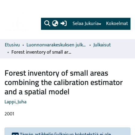
(current)
Selaa Jukuria
Kokoelmat
Etusivu
Luonnonvarakeskuksen julkaisut
Julkaisut
Forest inventory of small areas combining the calibration estimator and a spatial model
Forest inventory of small areas
combining the calibration estimator
and a spatial model
Lappi, Juha
2001
Tämän artikkelin/julkaisun kokotekstiä ei ole