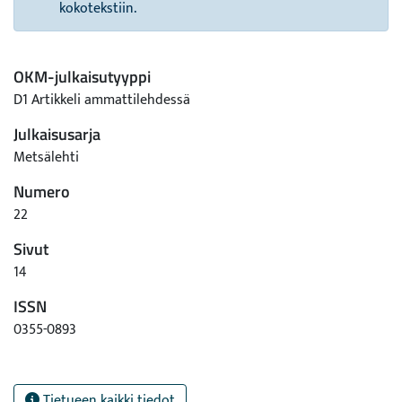
kokotekstiin.
OKM-julkaisutyyppi
D1 Artikkeli ammattilehdessä
Julkaisusarja
Metsälehti
Numero
22
Sivut
14
ISSN
0355-0893
Tietueen kaikki tiedot