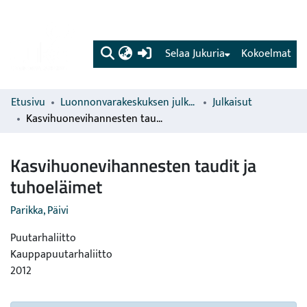
(current)
Selaa Jukuria
Kokoelmat
Etusivu
Luonnonvarakeskuksen julkaisut
Julkaisut
Kasvihuonevihannesten taudit ja tuhoeläimet
Kasvihuonevihannesten taudit ja
tuhoeläimet
Parikka, Päivi
Puutarhaliitto
Kauppapuutarhaliitto
2012