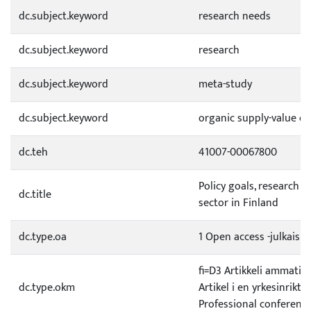
dc.subject.keyword
research needs
dc.subject.keyword
research
dc.subject.keyword
meta-study
dc.subject.keyword
organic supply-value ch
dc.teh
41007-00067800
Policy goals, research 
dc.title
sector in Finland
dc.type.oa
1 Open access -julkaisu
fi=D3 Artikkeli ammatill
dc.type.okm
Artikel i en yrkesinrik
Professional conferenc