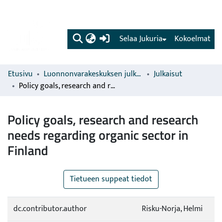
(current)
Selaa Jukuria
Kokoelmat
Etusivu
Luonnonvarakeskuksen julkaisut
Julkaisut
Policy goals, research and research needs regarding organic sector in Finland
Policy goals, research and research
needs regarding organic sector in
Finland
Tietueen suppeat tiedot
dc.contributor.author
Risku-Norja, Helmi