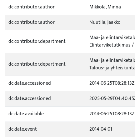
dc.contributor.author
Mikkola, Minna
dc.contributor.author
Nuutila, Jaakko
Maa- ja elintarviketalo
dc.contributor.department
Elintarviketutkimus / K
Maa- ja elintarviketalo
dc.contributor.department
Talous- ja yhteiskuntati
dc.date.accessioned
2014-06-25T08:28:13Z
dc.date.accessioned
2025-05-29T04:40:45Z
dc.date.available
2014-06-25T08:28:13Z
dc.date.event
2014-04-01