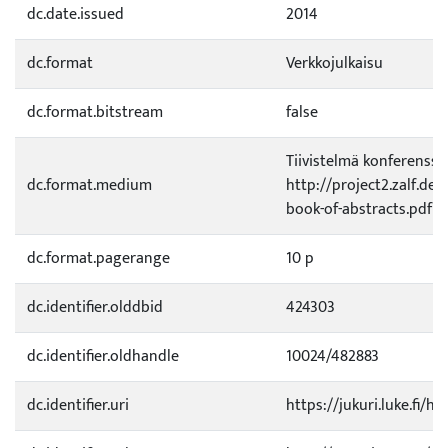
dc.date.issued
2014
dc.format
Verkkojulkaisu
dc.format.bitstream
false
Tiivistelmä konferenssi
dc.format.medium
http://project2.zalf.de
book-of-abstracts.pdf
dc.format.pagerange
10 p
dc.identifier.olddbid
424303
dc.identifier.oldhandle
10024/482883
dc.identifier.uri
https://jukuri.luke.fi/h