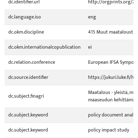
dc.identifier.url
http://orgprints.org/2
dc.language.iso
eng
dc.okm.discipline
415 Muut maataloustie
dc.okm.internationalcopublication
ei
dc.relation.conference
European IFSA Symposium
dc.source.identifier
https://jukuri.luke.fi/
Maatalous - yleistä, m
dc.subject.finagri
maaseudun kehittämin
dc.subject.keyword
policy document analys
dc.subject.keyword
policy impact study