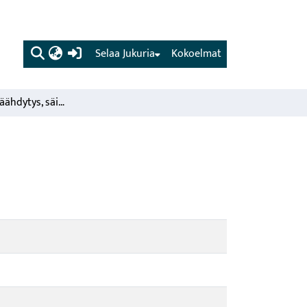
(current)
Selaa Jukuria
Kokoelmat
Lypsy, maidon jäähdytys, säilytys ja kuljetus