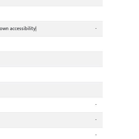
own accessibility|
-
-
-
-