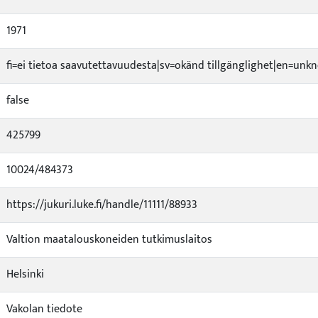
1971
fi=ei tietoa saavutettavuudesta|sv=okänd tillgänglighet|en=unkn
false
425799
10024/484373
https://jukuri.luke.fi/handle/11111/88933
Valtion maatalouskoneiden tutkimuslaitos
Helsinki
Vakolan tiedote