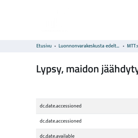
Etusivu
Luonnonvarakeskusta edeltävien organisaatioiden sarjat
MTT:n
Lypsy, maidon jäähdytys
dc.date.accessioned
dc.date.accessioned
dc.date.available