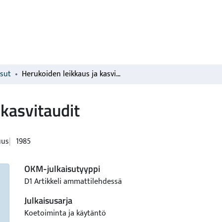
isut
Herukoiden leikkaus ja kasvitaudit
 kasvitaudit
uus
1985
OKM-julkaisutyyppi
D1 Artikkeli ammattilehdessä
Julkaisusarja
Koetoiminta ja käytäntö