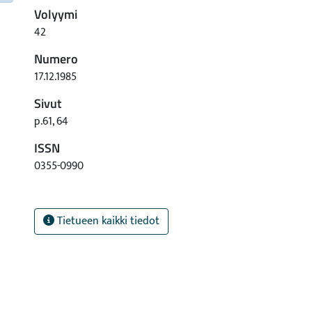
Volyymi
42
Numero
17.12.1985
Sivut
p.61, 64
ISSN
0355-0990
Tietueen kaikki tiedot