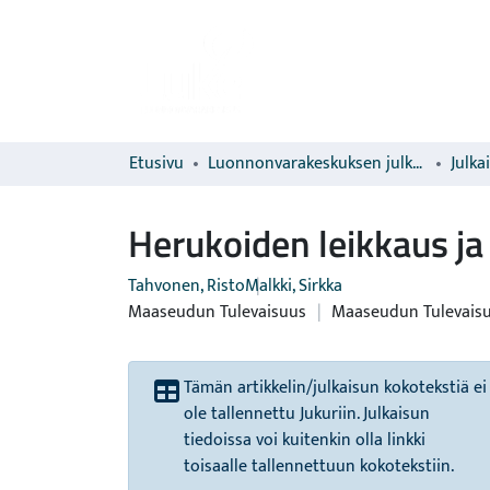
Etusivu
Luonnonvarakeskuksen julkaisut
Julka
Herukoiden leikkaus ja
Tahvonen, Risto
Malkki, Sirkka
Maaseudun Tulevaisuus
|
Maaseudun Tulevais
Tämän artikkelin/julkaisun kokotekstiä ei
ole tallennettu Jukuriin. Julkaisun
tiedoissa voi kuitenkin olla linkki
toisaalle tallennettuun kokotekstiin.