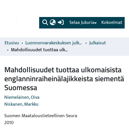
(current)
Selaa Jukuria
Kokoelmat
Etusivu
Luonnonvarakeskuksen julkaisut
Julkaisut
Mahdollisuudet tuottaa ulkomaisista englanninraiheinälajikkeista siementä Suomessa
Mahdollisuudet tuottaa ulkomaisista
englanninraiheinälajikkeista siementä
Suomessa
Niemeläinen, Oiva
Niskanen, Markku
Suomen Maataloustieteellinen Seura
2010