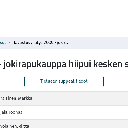
isut
Ravustusyllätys 2009 - jokirapukauppa hiipui kesken sesongin
 jokirapukauppa hiipui kesken 
Tietueen suppeat tiedot
rsiainen, Markku
jala, Joonas
volainen, Riitta