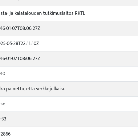
ista- ja kalatalouden tutkimuslaitos RKTL
16-01-07T08:06:27Z
25-05-28T22:11:10Z
16-01-07T08:06:27Z
010
kä painettu, että verkkojulkaisu
lse
-33
72866