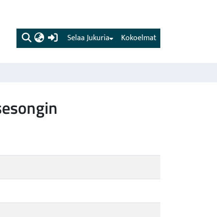
(current)
Selaa Jukuria
Kokoelmat
sesongin