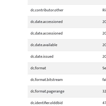
dc.contributor.other
Ri
dc.date.accessioned
20
dc.date.accessioned
20
dc.date.available
20
dc.date.issued
2
dc.format
Se
dc.format.bitstream
fa
dc.format.pagerange
32
dc.identifier.olddbid
4