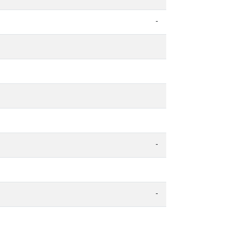
-
-
-