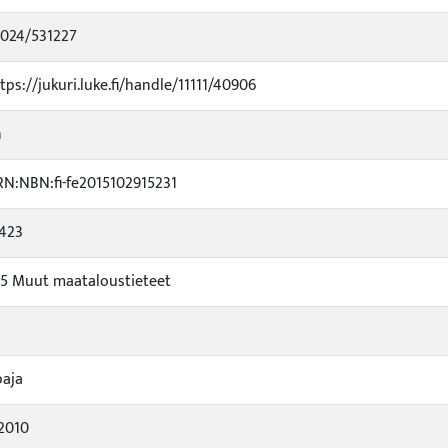
0024/531227
tps://jukuri.luke.fi/handle/11111/40906
n
N:NBN:fi-fe2015102915231
2423
5 Muut maataloustieteet
paja
2010