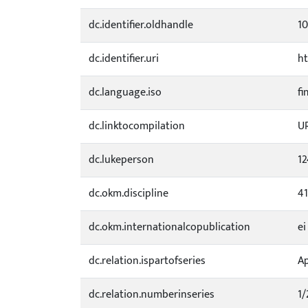
dc.identifier.oldhandle
1
dc.identifier.uri
ht
dc.language.iso
fi
dc.linktocompilation
UR
dc.lukeperson
1
dc.okm.discipline
41
dc.okm.internationalcopublication
ei
dc.relation.ispartofseries
A
dc.relation.numberinseries
1/