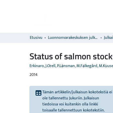
Etusivu
Luonnonvarakeskuksen julkaisut
Julka
Status of salmon stock
Erkinaro, J.
Orell, P.
Länsman, M.
Falkegård, M.
Kuusel
2014
Tämän artikkelin/julkaisun kokotekstiä ei
ole tallennettu Jukuriin. Julkaisun
tiedoissa voi kuitenkin olla linkki
toisaalle tallennettuun kokotekstiin.