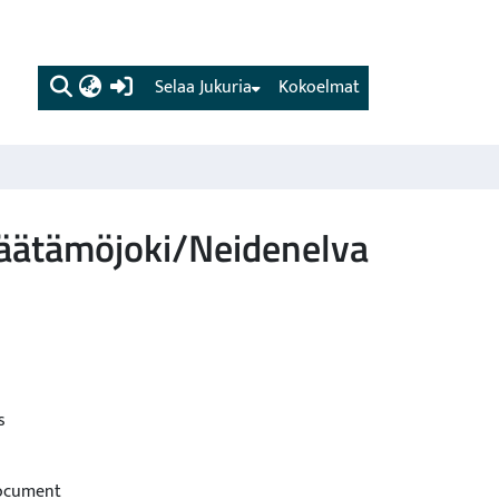
(current)
Selaa Jukuria
Kokoelmat
 Näätämöjoki/Neidenelva
s
Document