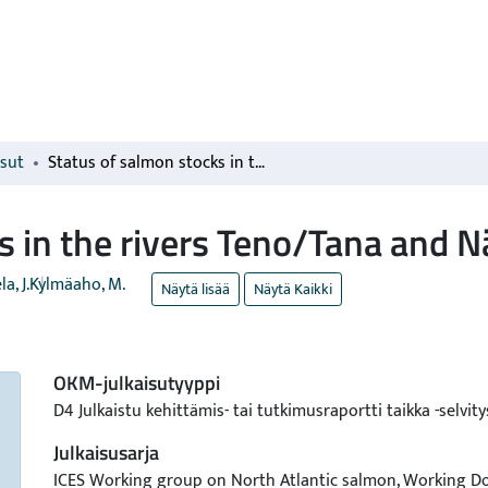
isut
Status of salmon stocks in the rivers Teno/Tana and Näätämöjoki/Neidenelva
s in the rivers Teno/Tana and
a, J.
Kylmäaho, M.
Näytä lisää
Näytä Kaikki
OKM-julkaisutyyppi
D4 Julkaistu kehittämis- tai tutkimusraportti taikka -selvity
Julkaisusarja
ICES Working group on North Atlantic salmon, Working 