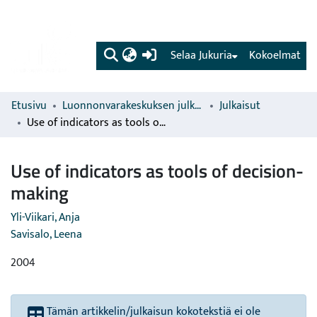
(current)
Selaa Jukuria
Kokoelmat
Etusivu
Luonnonvarakeskuksen julkaisut
Julkaisut
Use of indicators as tools of decision-making
Use of indicators as tools of decision-
making
Yli-Viikari, Anja
Savisalo, Leena
2004
Tämän artikkelin/julkaisun kokotekstiä ei ole