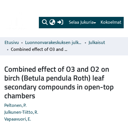
(current)
Selaa Jukuria
Kokoelmat
Etusivu
Luonnonvarakeskuksen julkaisut
Julkaisut
Combined effect of O3 and O2 on birch (Betula pendula Roth) leaf secondary compounds in open-top chambers
Combined effect of O3 and O2 on
birch (Betula pendula Roth) leaf
secondary compounds in open-top
chambers
Peltonen, P.
Julkunen-Tiitto, R.
Vapaavuori, E.