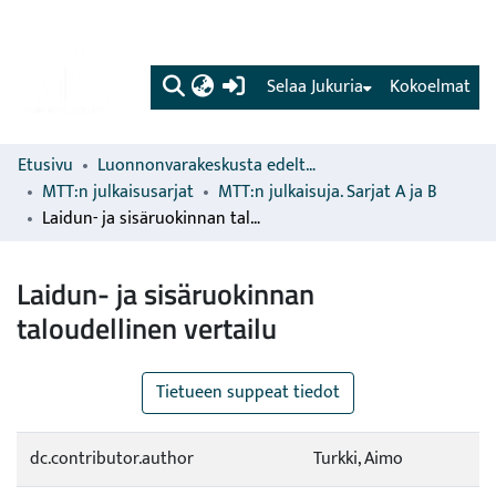
(current)
Selaa Jukuria
Kokoelmat
Etusivu
Luonnonvarakeskusta edeltävien organisaatioiden sarjat
MTT:n julkaisusarjat
MTT:n julkaisuja. Sarjat A ja B
Laidun- ja sisäruokinnan taloudellinen vertailu
Laidun- ja sisäruokinnan
taloudellinen vertailu
Tietueen suppeat tiedot
dc.contributor.author
Turkki, Aimo