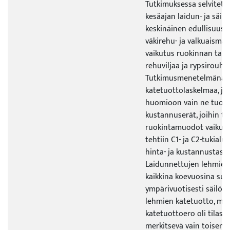
Tutkimuksessa selvitett
kesäajan laidun- ja säi
keskinäinen edullisuus. L
väkirehu- ja valkuaismää
vaikutus ruokinnan talo
rehuviljaa ja rypsirouhe
Tutkimusmenetelmänä kä
katetuottolaskelmaa, jos
huomioon vain ne tuotto
kustannuserät, joihin ta
ruokintamuodot vaikutti
tehtiin C1- ja C2-tukialu
hinta- ja kustannustaso
Laidunnettujen lehmien 
kaikkina koevuosina su
ympärivuotisesti säilöre
lehmien katetuotto, mu
katetuottoero oli tilasto
merkitsevä vain toisena