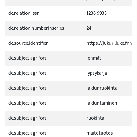
dc.relation.issn
1238-9935
dc.relation.numberinseries
24
dc.source.identifier
https://jukuri.luke.fi/h
dc.subject.agrifors
lehmät
dc.subject.agrifors
lypsykarja
dc.subject.agrifors
laidunruokinta
dc.subject.agrifors
laiduntaminen
dc.subject.agrifors
ruokinta
dc.subject.agrifors
maitotuotos