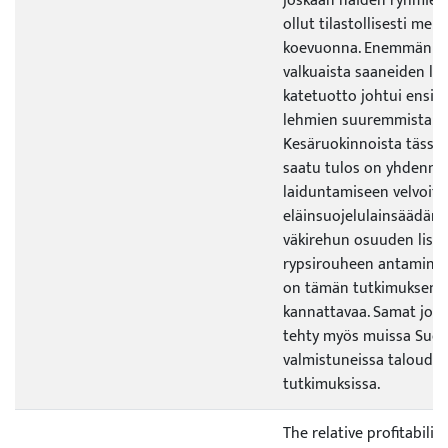
joskaan näiden ryhmien
ollut tilastollisesti mer
koevuonna. Enemmän vä
valkuaista saaneiden l
katetuotto johtui ensisi
lehmien suuremmista ma
Kesäruokinnoista tässä
saatu tulos on yhdenm
laiduntamiseen velvoit
eläinsuojelulainsäädän
väkirehun osuuden lisä
rypsirouheen antaminen
on tämän tutkimuksen
kannattavaa. Samat joh
tehty myös muissa Suom
valmistuneissa taloudell
tutkimuksissa.
The relative profitabilit