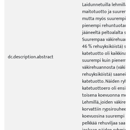
Laidunnetuilla lehmillä 
maitotuotto ja suuremm
mutta myös suurempi r
pienempi rehuntuotann
jääneeltä peltoalalta sa
Suurempaa väkirehuann
46 % rehuyksiköistä) s
katetuotto oli kaikkina
dc.description.abstract
suurempi kuin pienemp
väkirehuannosta (väkir
rehuyksiköistä) saaneid
katetuotto. Näiden ryh
katetuottoero oli ensim
toisena koevuonna melk
Lehmillä, joiden väkireh
korvattiin rypsirouheella
koevuosina suurempi ka
pelkkää rehuviljaa saanei