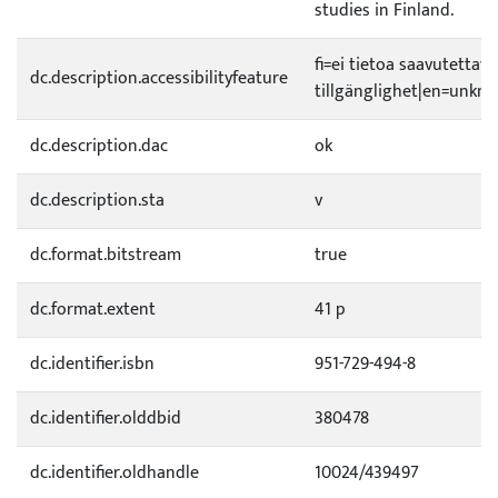
studies in Finland.
fi=ei tietoa saavutetta
dc.description.accessibilityfeature
tillgänglighet|en=unknow
dc.description.dac
ok
dc.description.sta
v
dc.format.bitstream
true
dc.format.extent
41 p
dc.identifier.isbn
951-729-494-8
dc.identifier.olddbid
380478
dc.identifier.oldhandle
10024/439497