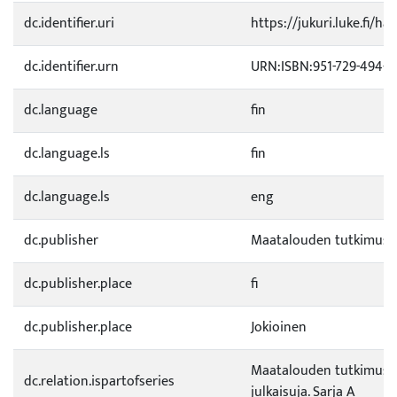
dc.identifier.uri
https://jukuri.luke.fi/ha
dc.identifier.urn
URN:ISBN:951-729-494-8
dc.language
fin
dc.language.ls
fin
dc.language.ls
eng
dc.publisher
Maatalouden tutkimusk
dc.publisher.place
fi
dc.publisher.place
Jokioinen
Maatalouden tutkimusk
dc.relation.ispartofseries
julkaisuja. Sarja A