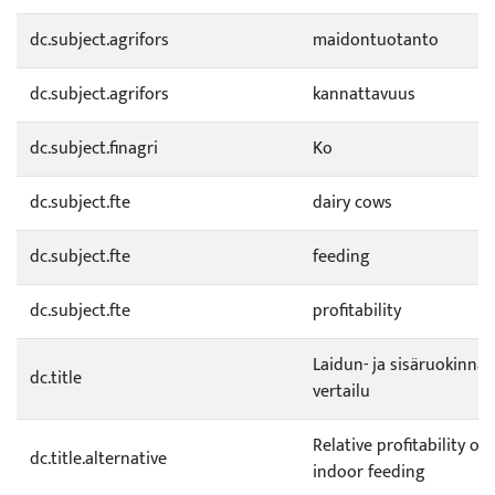
dc.subject.agrifors
maidontuotanto
dc.subject.agrifors
kannattavuus
dc.subject.finagri
Ko
dc.subject.fte
dairy cows
dc.subject.fte
feeding
dc.subject.fte
profitability
Laidun- ja sisäruokinnan
dc.title
vertailu
Relative profitability of
dc.title.alternative
indoor feeding