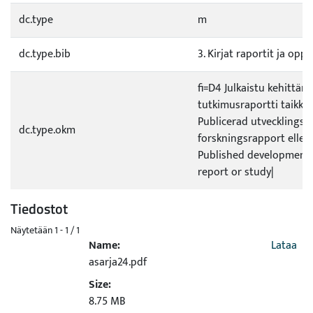
dc.type
m
dc.type.bib
3. Kirjat raportit ja opp
fi=D4 Julkaistu kehittämi
tutkimusraportti taikka 
Publicerad utvecklings- e
dc.type.okm
forskningsrapport eller
Published development 
report or study|
Tiedostot
Näytetään
1 - 1 / 1
Name:
Lataa
asarja24.pdf
Size:
8.75 MB