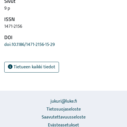
Sivut
9 p
ISSN
1471-2156
DOI
doi:10.1186/1471-2156-15-29
Tietueen kaikki tiedot
jukuri@luke.fi
Tietosuojaseloste
Saavutettavuusseloste
Evästeasetukset