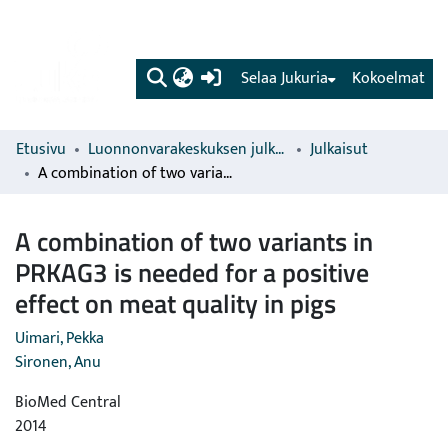
(current)
Selaa Jukuria
Kokoelmat
Etusivu
Luonnonvarakeskuksen julkaisut
Julkaisut
A combination of two variants in PRKAG3 is needed for a positive effect on meat quality in pigs
A combination of two variants in
PRKAG3 is needed for a positive
effect on meat quality in pigs
Uimari, Pekka
Sironen, Anu
BioMed Central
2014