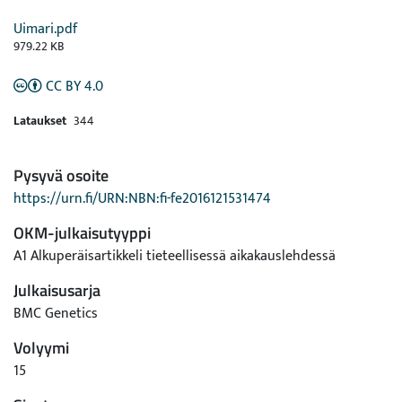
Uimari.pdf
979.22 KB
CC BY 4.0
Lataukset
344
Pysyvä osoite
https://urn.fi/URN:NBN:fi-fe2016121531474
OKM-julkaisutyyppi
A1 Alkuperäisartikkeli tieteellisessä aikakauslehdessä
Julkaisusarja
BMC Genetics
Volyymi
15