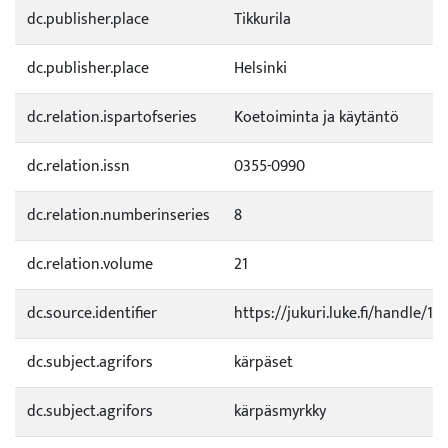
dc.publisher.place
Tikkurila
dc.publisher.place
Helsinki
dc.relation.ispartofseries
Koetoiminta ja käytäntö
dc.relation.issn
0355-0990
dc.relation.numberinseries
8
dc.relation.volume
21
dc.source.identifier
https://jukuri.luke.fi/handle/1
dc.subject.agrifors
kärpäset
dc.subject.agrifors
kärpäsmyrkky