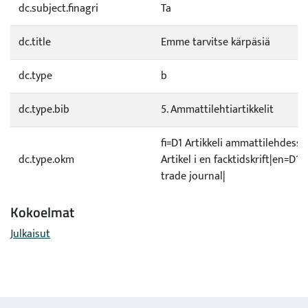
dc.subject.finagri
Ta
dc.title
Emme tarvitse kärpäsiä
dc.type
b
dc.type.bib
5. Ammattilehtiartikkelit
fi=D1 Artikkeli ammattilehdessä
dc.type.okm
Artikel i en facktidskrift|en=D1 A
trade journal|
Kokoelmat
Julkaisut