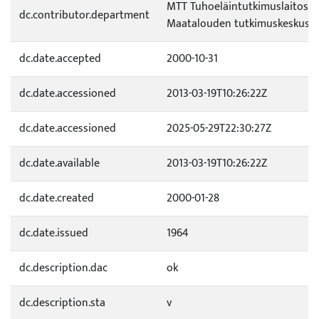
MTT Tuhoeläintutkimuslaitos /
dc.contributor.department
Maatalouden tutkimuskeskus 
dc.date.accepted
2000-10-31
dc.date.accessioned
2013-03-19T10:26:22Z
dc.date.accessioned
2025-05-29T22:30:27Z
dc.date.available
2013-03-19T10:26:22Z
dc.date.created
2000-01-28
dc.date.issued
1964
dc.description.dac
ok
dc.description.sta
v