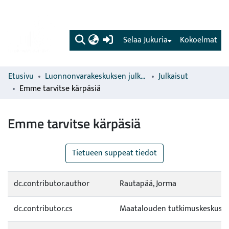
(current)
Selaa Jukuria
Kokoelmat
Etusivu
Luonnonvarakeskuksen julkaisut
Julkaisut
Emme tarvitse kärpäsiä
Emme tarvitse kärpäsiä
Tietueen suppeat tiedot
dc.contributor.author
Rautapää, Jorma
dc.contributor.cs
Maatalouden tutkimuskeskus