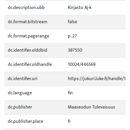
dc.description.ubb
Kirjasto Aj-k
dc.format.bitstream
false
dc.format.pagerange
p. 27
dc.identifier.olddbid
387550
dc.identifier.oldhandle
10024/446569
dc.identifier.uri
https://jukuri.luke.fi/handle/11
dc.language
fin
dc.publisher
Maaseudun Tulevaisuus
dc.publisher.place
fi