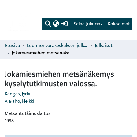
(current)
Selaa Jukuria
Kokoelmat
Etusivu
Luonnonvarakeskuksen julkaisut
Julkaisut
Jokamiesmiehen metsänäkemys kyselytutkimusten valossa.
Jokamiesmiehen metsänäkemys
kyselytutkimusten valossa.
Kangas, Jyrki
Ala-aho, Heikki
Metsäntutkimuslaitos
1998