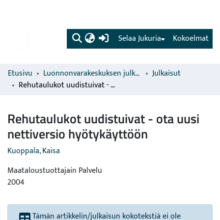
(current)
Selaa Jukuria
Kokoelmat
Etusivu
Luonnonvarakeskuksen julkaisut
Julkaisut
Rehutaulukot uudistuivat - ota uusi nettiversio hyötykäyttöön
Rehutaulukot uudistuivat - ota uusi
nettiversio hyötykäyttöön
Kuoppala, Kaisa
Maataloustuottajain Palvelu
2004
Tämän artikkelin/julkaisun kokotekstiä ei ole